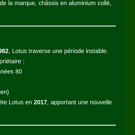
de la marque, châssis en aluminium collé,
982
, Lotus traverse une période instable.
riétaire :
nnées 80
ien)
ète Lotus en
2017
, apportant une nouvelle