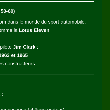
 50-60)
om dans le monde du sport automobile,
comme la
Lotus Eleven
.
pilote
Jim Clark
:
1963 et 1965
res constructeurs
 :
 monocoque (châssis porteur)