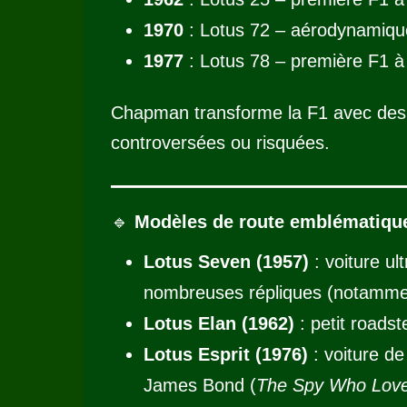
1970
: Lotus 72 – aérodynamiqu
1977
: Lotus 78 – première F1 à 
Chapman transforme la F1 avec des i
controversées ou risquées.
🔹
Modèles de route emblématiqu
Lotus Seven (1957)
: voiture ul
nombreuses répliques (notammen
Lotus Elan (1962)
: petit roadst
Lotus Esprit (1976)
: voiture d
James Bond (
The Spy Who Lov