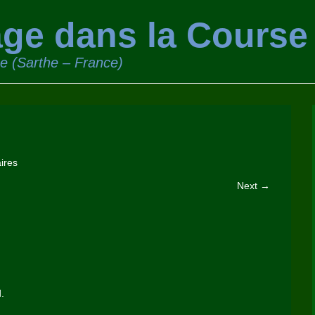
ge dans la Course
ge (Sarthe – France)
ires
Next →
.